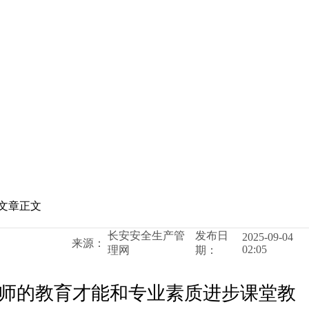
 文章正文
长安安全生产管
发布日
2025-09-04
来源：
02:05
理网
期：
师的教育才能和专业素质进步课堂教