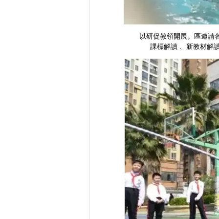
以研促教領開展。區邀請各級
課標解讀 、新教材解