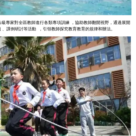
專家對全區教師進行各類專項訓練 ，協助教師翻開視野，通過展開
讀 、課例研討等活動  ，引領教師探究教育教育的規律和辦法。